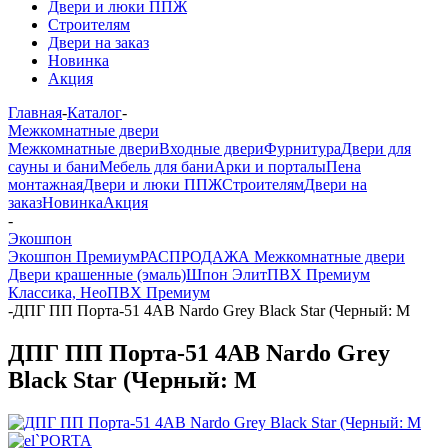
Двери и люки ППЖ
Строителям
Двери на заказ
Новинка
Акция
Главная
-
Каталог
-
Межкомнатные двери
Межкомнатные двери
Входные двери
Фурнитура
Двери для
сауны и бани
Мебель для бани
Арки и порталы
Пена
монтажная
Двери и люки ППЖ
Строителям
Двери на
заказ
Новинка
Акция
-
Экошпон
Экошпон Премиум
РАСПРОДАЖА Межкомнатные двери
Двери крашенные (эмаль)
Шпон Элит
ПВХ Премиум
Классика, Нео
ПВХ Премиум
-
ДПГ ПП Порта-51 4AB Nardo Grey Black Star (Черный: М
ДПГ ПП Порта-51 4AB Nardo Grey
Black Star (Черный: М