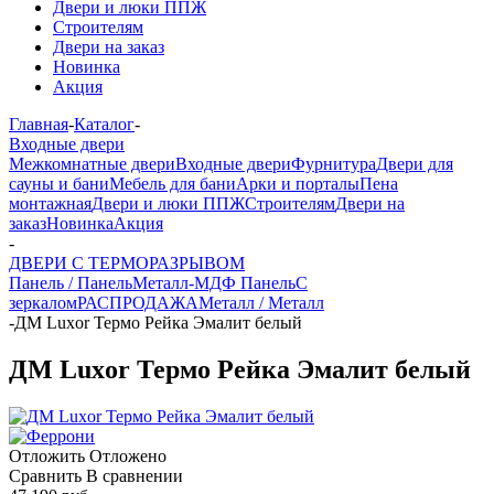
Двери и люки ППЖ
Строителям
Двери на заказ
Новинка
Акция
Главная
-
Каталог
-
Входные двери
Межкомнатные двери
Входные двери
Фурнитура
Двери для
сауны и бани
Мебель для бани
Арки и порталы
Пена
монтажная
Двери и люки ППЖ
Строителям
Двери на
заказ
Новинка
Акция
-
ДВЕРИ С ТЕРМОРАЗРЫВОМ
Панель / Панель
Металл-МДФ Панель
С
зеркалом
РАСПРОДАЖА
Металл / Металл
-
ДМ Luxor Термо Рейка Эмалит белый
ДМ Luxor Термо Рейка Эмалит белый
Отложить
Отложено
Сравнить
В сравнении