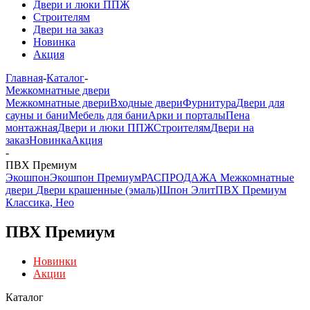
Двери и люки ППЖ
Строителям
Двери на заказ
Новинка
Акция
Главная
-
Каталог
-
Межкомнатные двери
Межкомнатные двери
Входные двери
Фурнитура
Двери для
сауны и бани
Мебель для бани
Арки и порталы
Пена
монтажная
Двери и люки ППЖ
Строителям
Двери на
заказ
Новинка
Акция
-
ПВХ Премиум
Экошпон
Экошпон Премиум
РАСПРОДАЖА Межкомнатные
двери
Двери крашенные (эмаль)
Шпон Элит
ПВХ Премиум
Классика, Нео
ПВХ Премиум
Новинки
Акции
Каталог