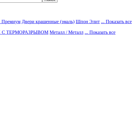
 Премиум
Двери крашенные (эмаль)
Шпон Элит
... Показать все
 С ТЕРМОРАЗРЫВОМ
Металл / Металл
... Показать все