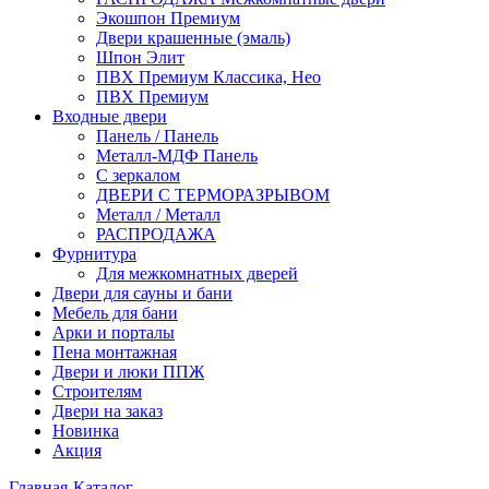
Экошпон Премиум
Двери крашенные (эмаль)
Шпон Элит
ПВХ Премиум Классика, Нео
ПВХ Премиум
Входные двери
Панель / Панель
Металл-МДФ Панель
С зеркалом
ДВЕРИ С ТЕРМОРАЗРЫВОМ
Металл / Металл
РАСПРОДАЖА
Фурнитура
Для межкомнатных дверей
Двери для сауны и бани
Мебель для бани
Арки и порталы
Пена монтажная
Двери и люки ППЖ
Строителям
Двери на заказ
Новинка
Акция
Главная
-
Каталог
-