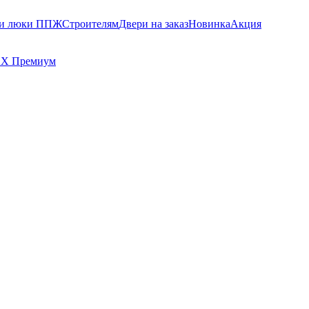
 и люки ППЖ
Строителям
Двери на заказ
Новинка
Акция
Х Премиум