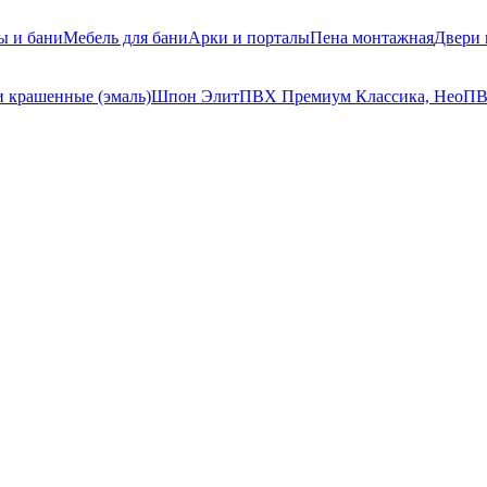
ы и бани
Мебель для бани
Арки и порталы
Пена монтажная
Двери
 крашенные (эмаль)
Шпон Элит
ПВХ Премиум Классика, Нео
ПВ