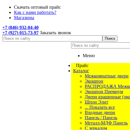
Скачать оптовый прайс
Как с нами работать?
Магазины
+7 (846) 932-04-40
+7 (927) 015-73-97
Заказать звонок
Меню
Прайс
Каталог
Межкомнатные двери
Экошпон
РАСПРОДАЖА Межком
Экошпон Премиум
Двери крашенные (эма
Шпон Элит
... Показать все
Входные двери
Панель / Панель
Металл-МДФ Панель
С зеркалом