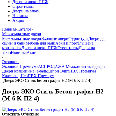
Двери и люки ППЖ
Строителям
Двери на заказ
Новинка
Акция
Главная
-
Каталог
-
Межкомнатные двери
Межкомнатные двери
Входные двери
Фурнитура
Двери для
сауны и бани
Мебель для бани
Арки и порталы
Пена
монтажная
Двери и люки ППЖ
Строителям
Двери на
заказ
Новинка
Акция
-
Экошпон
Экошпон Премиум
РАСПРОДАЖА Межкомнатные двери
Двери крашенные (эмаль)
Шпон Элит
ПВХ Премиум
Классика, Нео
ПВХ Премиум
-
Дверь ЭКО Стиль Бетон графит Н2 (М-6 K-П2-4)
Дверь ЭКО Стиль Бетон графит Н2
(М-6 K-П2-4)
Отложить
Отложено