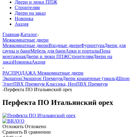
Двери и люки ППЖ
Строителям
Двери на заказ
Новинка
Акция
Главная
-
Каталог
-
Межкомнатные двери
Межкомнатные двери
Входные двери
Фурнитура
Двери для
сауны и бани
Мебель для бани
Арки и порталы
Пена
монтажная
Двери и люки ППЖ
Строителям
Двери на
заказ
Новинка
Акция
-
РАСПРОДАЖА Межкомнатные двери
Экошпон
Экошпон Премиум
Двери крашенные (эмаль)
Шпон
Элит
ПВХ Премиум Классика, Нео
ПВХ Премиум
-
Перфекта ПО Итальянский орех
Перфекта ПО Итальянский орех
Отложить
Отложено
Сравнить
В сравнении