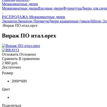
Межкомнатные двери
Межкомнатные двери
Входные двери
Фурнитура
Двери для саун
-
РАСПРОДАЖА Межкомнатные двери
Экошпон
Экошпон Премиум
Двери крашенные (эмаль)
Шпон Эл
-
Вираж ПО итал.орех
Вираж ПО итал.орех
Отложить
Отложено
Сравнить
В сравнении
2 860 руб.
Достаточно
Размер
2000*600
Цвет
Поделиться