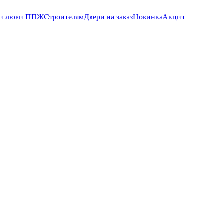
 и люки ППЖ
Строителям
Двери на заказ
Новинка
Акция