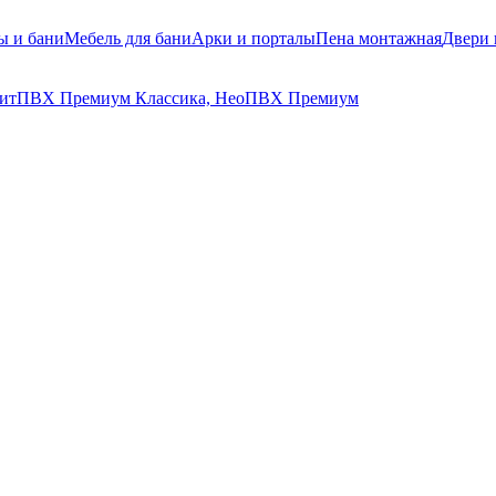
ы и бани
Мебель для бани
Арки и порталы
Пена монтажная
Двери
ит
ПВХ Премиум Классика, Нео
ПВХ Премиум