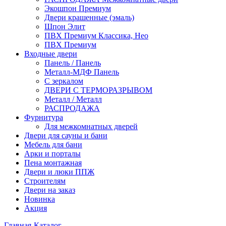
Экошпон Премиум
Двери крашенные (эмаль)
Шпон Элит
ПВХ Премиум Классика, Нео
ПВХ Премиум
Входные двери
Панель / Панель
Металл-МДФ Панель
С зеркалом
ДВЕРИ С ТЕРМОРАЗРЫВОМ
Металл / Металл
РАСПРОДАЖА
Фурнитура
Для межкомнатных дверей
Двери для сауны и бани
Мебель для бани
Арки и порталы
Пена монтажная
Двери и люки ППЖ
Строителям
Двери на заказ
Новинка
Акция
Главная
-
Каталог
-