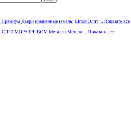
 Премиум
Двери крашенные (эмаль)
Шпон Элит
... Показать все
 С ТЕРМОРАЗРЫВОМ
Металл / Металл
... Показать все