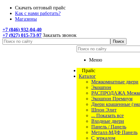
Скачать оптовый прайс
Как с нами работать?
Магазины
+7 (846) 932-04-40
+7 (927) 015-73-97
Заказать звонок
Меню
Прайс
Каталог
Межкомнатные двери
Экошпон
РАСПРОДАЖА Межком
Экошпон Премиум
Двери крашенные (эма
Шпон Элит
... Показать все
Входные двери
Панель / Панель
Металл-МДФ Панель
С зеркалом