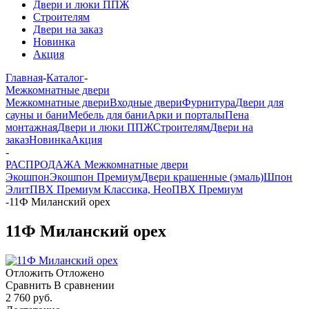
Двери и люки ППЖ
Строителям
Двери на заказ
Новинка
Акция
Главная
-
Каталог
-
Межкомнатные двери
Межкомнатные двери
Входные двери
Фурнитура
Двери для
сауны и бани
Мебель для бани
Арки и порталы
Пена
монтажная
Двери и люки ППЖ
Строителям
Двери на
заказ
Новинка
Акция
-
РАСПРОДАЖА Межкомнатные двери
Экошпон
Экошпон Премиум
Двери крашенные (эмаль)
Шпон
Элит
ПВХ Премиум Классика, Нео
ПВХ Премиум
-
11Ф Миланский орех
11Ф Миланский орех
Отложить
Отложено
Сравнить
В сравнении
2 760 руб.