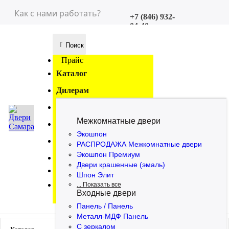
Как с нами работать?
+7 (846) 932-
04-40
Магазины
+7 (927) 015-
73-97
Заказать
Прайс
звонок
Каталог
Дилерам
Вакансии
Межкомнатные двери
Наши каталоги
Экошпон
Контакты
РАСПРОДАЖА Межкомнатные двери
Экошпон Премиум
Розница
Двери крашенные (эмаль)
Шпон Элит
... Показать все
Входные двери
Панель / Панель
Металл-МДФ Панель
С зеркалом