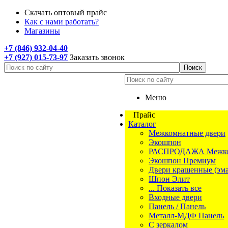
Скачать оптовый прайс
Как с нами работать?
Магазины
+7 (846) 932-04-40
+7 (927) 015-73-97
Заказать звонок
Меню
Прайс
Каталог
Межкомнатные двери
Экошпон
РАСПРОДАЖА Межком
Экошпон Премиум
Двери крашенные (эма
Шпон Элит
... Показать все
Входные двери
Панель / Панель
Металл-МДФ Панель
С зеркалом