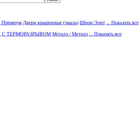
 Премиум
Двери крашенные (эмаль)
Шпон Элит
... Показать все
 С ТЕРМОРАЗРЫВОМ
Металл / Металл
... Показать все