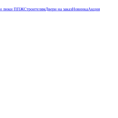
 и люки ППЖ
Строителям
Двери на заказ
Новинка
Акция