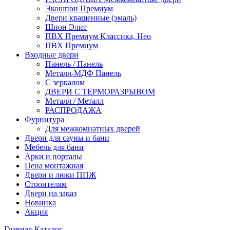
Экошпон Премиум
Двери крашенные (эмаль)
Шпон Элит
ПВХ Премиум Классика, Нео
ПВХ Премиум
Входные двери
Панель / Панель
Металл-МДФ Панель
С зеркалом
ДВЕРИ С ТЕРМОРАЗРЫВОМ
Металл / Металл
РАСПРОДАЖА
Фурнитура
Для межкомнатных дверей
Двери для сауны и бани
Мебель для бани
Арки и порталы
Пена монтажная
Двери и люки ППЖ
Строителям
Двери на заказ
Новинка
Акция
Главная
-
Каталог
-