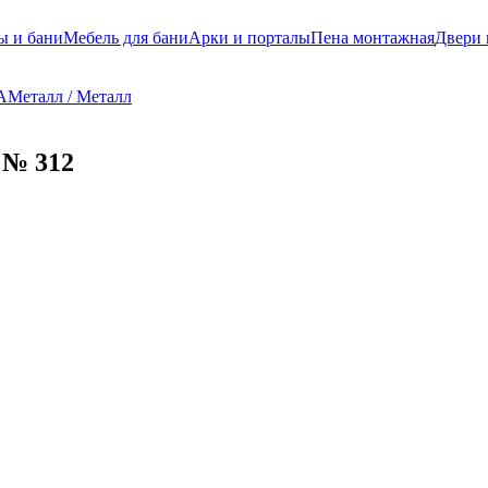
ы и бани
Мебель для бани
Арки и порталы
Пена монтажная
Двери
А
Металл / Металл
№ 312