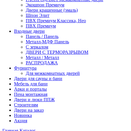
Экошпон Премиум
Двери крашенные (эмаль)
Шпон Элит
ПВХ Премиум Классика, Нео
ПВХ Премиум
Входные двери
Панель / Панель
Металл-МДФ Панель
С зеркалом
ДВЕРИ С ТЕРМОРАЗРЫВОМ
Металл / Металл
РАСПРОДАЖА
Фурнитура
Для межкомнатных дверей
Двери для сауны и бани
Мебель для бани
Арки и порталы
Пена монтажная
Двери и люки ППЖ
Строителям
Двери на заказ
Новинка
Акция
Главная
-
Каталог
-