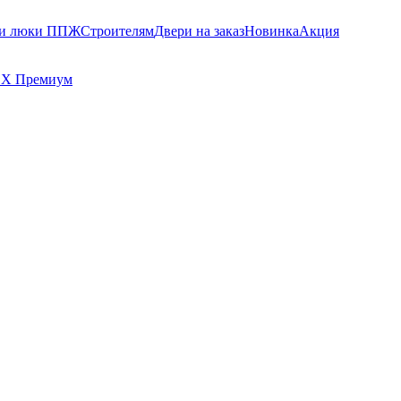
 и люки ППЖ
Строителям
Двери на заказ
Новинка
Акция
Х Премиум