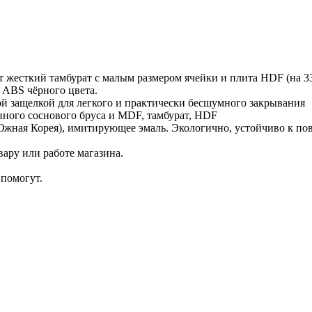
т жесткий тамбурат с малым размером ячейки и плита HDF (на 
 ABS чёрного цвета.
й защелкой для легкого и практически бесшумного закрывания
нного соснового бруса и MDF, тамбурат, HDF
жная Корея), имитирующее эмаль. Экологично, устойчиво к пов
ару или работе магазина.
помогут.