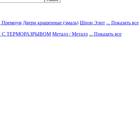
 Премиум
Двери крашенные (эмаль)
Шпон Элит
... Показать все
 С ТЕРМОРАЗРЫВОМ
Металл / Металл
... Показать все