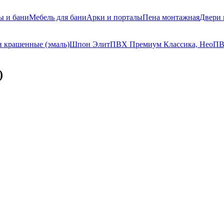
ы и бани
Мебель для бани
Арки и порталы
Пена монтажная
Двери
 крашенные (эмаль)
Шпон Элит
ПВХ Премиум Классика, Нео
ПВ
)