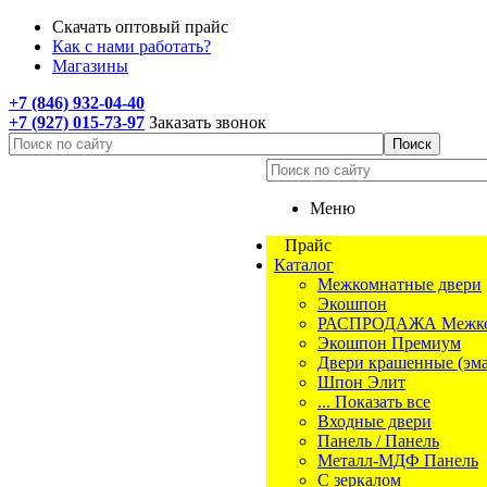
Скачать оптовый прайс
Как с нами работать?
Магазины
+7 (846) 932-04-40
+7 (927) 015-73-97
Заказать звонок
Меню
Прайс
Каталог
Межкомнатные двери
Экошпон
РАСПРОДАЖА Межком
Экошпон Премиум
Двери крашенные (эма
Шпон Элит
... Показать все
Входные двери
Панель / Панель
Металл-МДФ Панель
С зеркалом